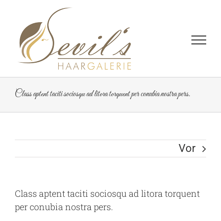
Zum
Inhalt
springen
Class aptent taciti sociosqu ad litora torquent per conubia nostra pers.
Vor
Class aptent taciti sociosqu ad litora torquent
per conubia nostra pers.